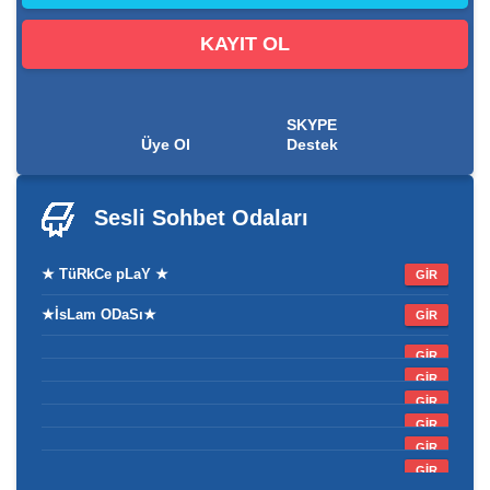
KAYIT OL
SKYPE
Üye Ol
Destek
Sesli Sohbet
Odaları
★ TüRkCe pLaY ★
GİR
★İsLam ODaSı★
GİR
GİR
GİR
GİR
GİR
GİR
GİR