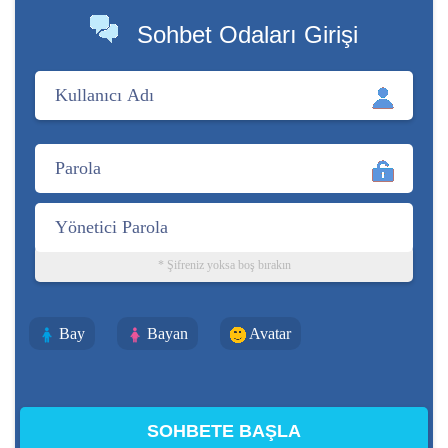
Sohbet Odaları Girişi
* Şifreniz yoksa boş bırakın
Bay
Bayan
Avatar